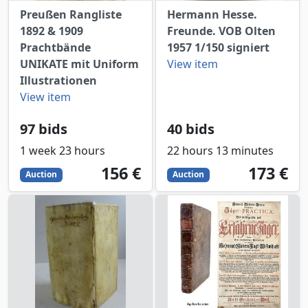
Preußen Rangliste
Hermann Hesse.
1892 & 1909
Freunde. VOB Olten
Prachtbände
1957 1/150 signiert
UNIKATE mit Uniform
View item
Illustrationen
View item
97 bids
40 bids
1 week 23 hours
22 hours 13 minutes
156
EUR
173
EUR
156 €
173 €
Auction
Auction