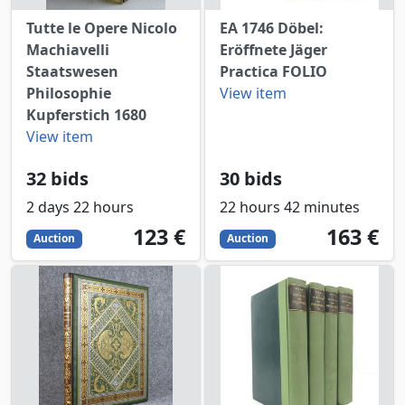
Tutte le Opere Nicolo
EA 1746 Döbel:
Machiavelli
Eröffnete Jäger
Staatswesen
Practica FOLIO
Philosophie
View item
Kupferstich 1680
View item
32 bids
30 bids
2 days 22 hours
22 hours 42 minutes
123
EUR
163
EUR
123 €
163 €
Auction
Auction