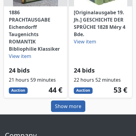
1886
[Originalausgabe 19.
PRACHTAUSGABE
Jh.] GESCHICHTE DER
Eichendorff
SPRÜCHE 1828 Méry 4
Taugenichts
Bde.
ROMANTIK
View item
Bibliophilie Klassiker
View item
24 bids
24 bids
21 hours 59 minutes
22 hours 52 minutes
44
EUR
53
EUR
44 €
53 €
Auction
Auction
Show more
Company