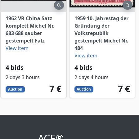
view
preview
prev
1962 VR China Satz
1959 10. Jahrestag der
komplett Michel Nr.
Gründung der
683 688 sauber
Volksrepublik
gestempelt Falz
gestempelt Michel Nr.
View item
484
View item
4 bids
4 bids
2 days 3 hours
2 days 4 hours
7
EUR
7
EUR
7 €
7 €
Auction
Auction
ACE®