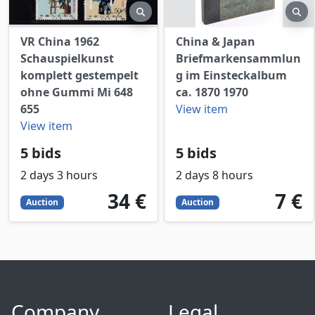
preview
pr
VR China 1962
China & Japan
Schauspielkunst
Briefmarkensammlun
komplett gestempelt
g im Einsteckalbum
ohne Gummi Mi 648
ca. 1870 1970
655
View item
View item
5 bids
5 bids
2 days 3 hours
2 days 8 hours
34
EUR
7
EUR
34 €
7 €
Auction
Auction
Company
Legal