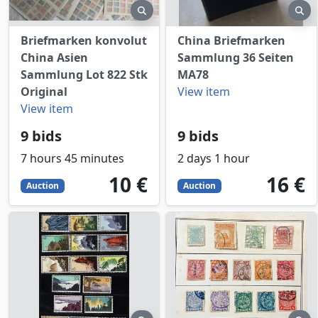
preview
pr
Briefmarken konvolut
China Briefmarken
China Asien
Sammlung 36 Seiten
Sammlung Lot 822 Stk
MA78
Original
View item
View item
9 bids
9 bids
7 hours 45 minutes
2 days 1 hour
10
EUR
16
EUR
10 €
16 €
Auction
Auction