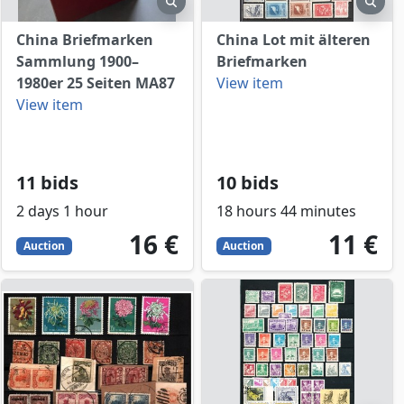
China Briefmarken
China Lot mit älteren
Sammlung 1900–
Briefmarken
1980er 25 Seiten MA87
View item
View item
11 bids
10 bids
2 days 1 hour
18 hours 44 minutes
16
EUR
11
EUR
16 €
11 €
Auction
Auction