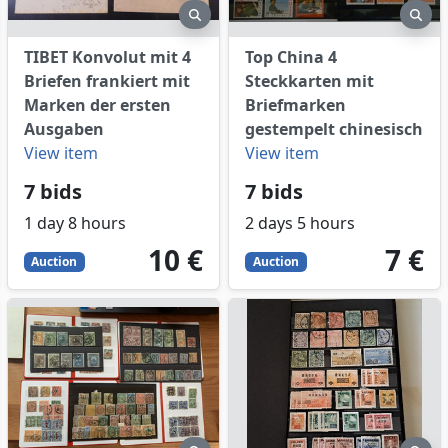
eview
preview
pre
TIBET Konvolut mit 4
Top China 4
Briefen frankiert mit
Steckkarten mit
Marken der ersten
Briefmarken
Ausgaben
gestempelt chinesisch
View item
View item
7 bids
7 bids
1 day 8 hours
2 days 5 hours
10
EUR
7
EUR
10 €
7 €
Auction
Auction