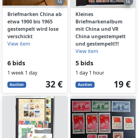
eview
preview
pre
Briefmarken China ab
Kleines
etwa 1900 bis 1965
Briefmarkenalbum
gestempelt wird lose
mit China und VR
verschickt
China ungestempelt
View item
und gestempelt!!!
View item
6 bids
5 bids
1 week 1 day
1 day 1 hour
32
EUR
19
EUR
32 €
19 €
Auction
Auction