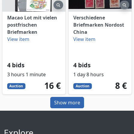
eview
preview
pre
Macao Lot mit vielen
Verschiedene
postfrischen
Briefmarken Nordost
Briefmarken
China
View item
View item
4 bids
4 bids
3 hours 1 minute
1 day 8 hours
16
EUR
8
EUR
16 €
8 €
Auction
Auction
Show more
Explore