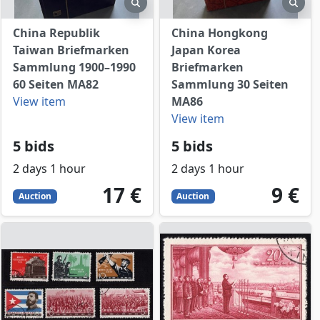
view
preview
prev
China Republik
China Hongkong
Taiwan Briefmarken
Japan Korea
Sammlung 1900–1990
Briefmarken
60 Seiten MA82
Sammlung 30 Seiten
View item
MA86
View item
5 bids
5 bids
2 days 1 hour
2 days 1 hour
17
EUR
9
EUR
17 €
9 €
Auction
Auction