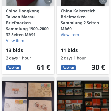
China Hongkong
China Kaiserreich
Taiwan Macau
Briefmarken
Briefmarken
Sammlung 2 Seiten
Sammlung 1900–2000
MA60
32 Seiten MA91
View item
View item
13 bids
11 bids
2 days 1 hour
2 days 1 hour
61
EUR
30
EUR
61 €
30 €
Auction
Auction