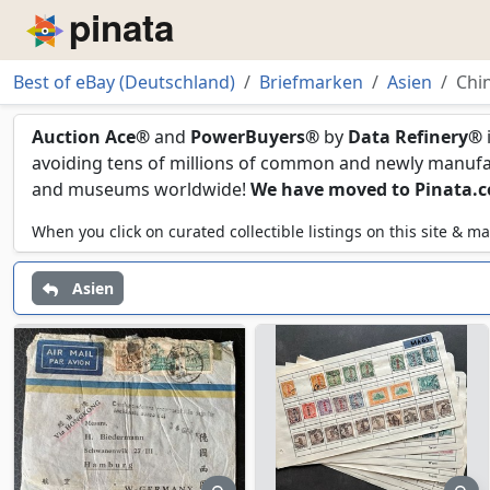
Piñata
Best of eBay (Deutschland)
Briefmarken
Asien
Chi
China
Auction Ace®
and
PowerBuyers®
by
Data Refinery®
avoiding tens of millions of common and newly manufact
and museums worldwide!
We have moved to Pinata.
When you click on curated collectible listings on this site &
Asien
preview
pr