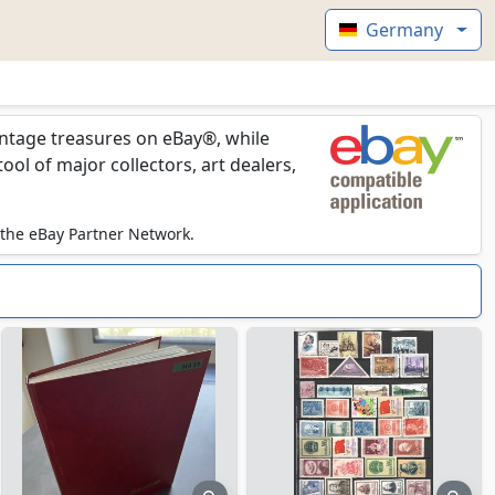
Germany
vintage treasures on eBay®, while
l of major collectors, art dealers,
 the eBay Partner Network.
view
preview
prev