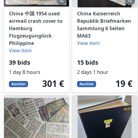
China 中国 1954 used
China Kaiserreich
airmail crash cover to
Republik Briefmarken
Hamburg
Sammlung 6 Seiten
Flugzeugunglück
MA63
Philippine
View item
View item
39 bids
15 bids
1 day 8 hours
2 days 1 hour
301
EUR
19
EUR
301 €
19 €
Auction
Auction