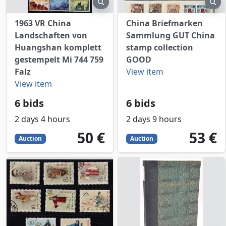
preview
pr
1963 VR China
China Briefmarken
Landschaften von
Sammlung GUT China
Huangshan komplett
stamp collection
gestempelt Mi 744 759
GOOD
Falz
View item
View item
6 bids
6 bids
2 days 4 hours
2 days 9 hours
50
EUR
53
EUR
50 €
53 €
Auction
Auction