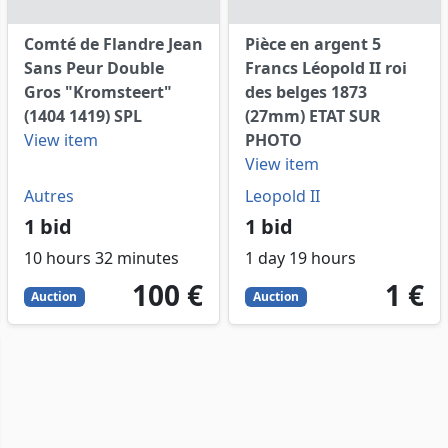
Comté de Flandre Jean
Pièce en argent 5
Sans Peur Double
Francs Léopold II roi
Gros "Kromsteert"
des belges 1873
(1404 1419) SPL
(27mm) ETAT SUR
View item
PHOTO
View item
Autres
Leopold II
1 bid
1 bid
10 hours 32 minutes
1 day 19 hours
100
EUR
1
EUR
100 €
1 €
Auction
Auction