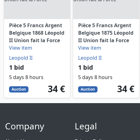
Pièce 5 Francs Argent
Pièce 5 Francs Argent
Belgique 1868 Léopold
Belgique 1875 Léopold
II Union fait la Force
II Union fait la Force
View item
View item
Leopold II
Leopold II
1 bid
1 bid
5 days 8 hours
5 days 8 hours
34
EUR
34
EUR
34 €
34 €
Auction
Auction
Company
Legal