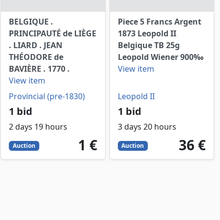
BELGIQUE .
Piece 5 Francs Argent
PRINCIPAUTÉ de LIÈGE
1873 Leopold II
. LIARD . JEAN
Belgique TB 25g
THÉODORE de
Leopold Wiener 900‰
BAVIÈRE . 1770 .
View item
View item
Provincial (pre-1830)
Leopold II
1 bid
1 bid
2 days 19 hours
3 days 20 hours
1
EUR
36
EUR
1 €
36 €
Auction
Auction