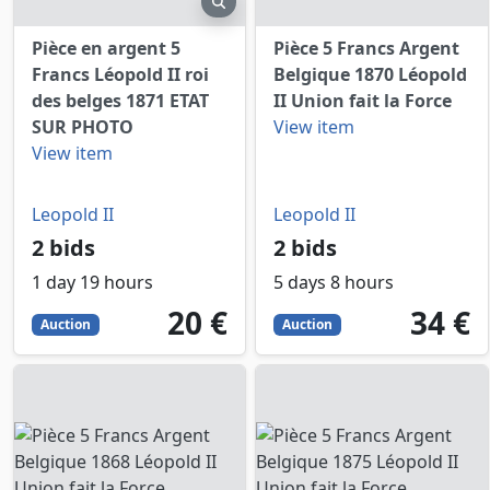
Pièce en argent 5
Pièce 5 Francs Argent
Francs Léopold II roi
Belgique 1870 Léopold
des belges 1871 ETAT
II Union fait la Force
SUR PHOTO
View item
View item
Leopold II
Leopold II
2 bids
2 bids
1 day 19 hours
5 days 8 hours
20
EUR
34
EUR
20 €
34 €
Auction
Auction