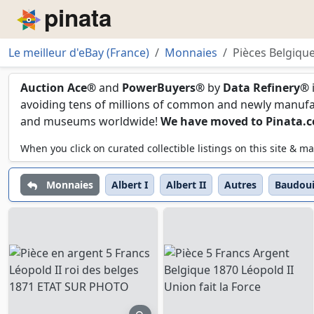
Piñata
Le meilleur d'eBay (France)
Monnaies
Pièces Belgiqu
Pièces Belgique
Auction Ace®
and
PowerBuyers®
by
Data Refinery®
avoiding tens of millions of common and newly manufact
and museums worldwide!
We have moved to Pinata.
When you click on curated collectible listings on this site &
Monnaies
Albert I
Albert II
Autres
Baudou
preview