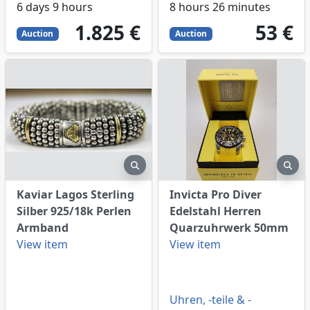
6 days 9 hours
8 hours 26 minutes
1825
EUR
53
EUR
1.825 €
53 €
Auction
Auction
eview
preview
pre
Kaviar Lagos Sterling
Invicta Pro Diver
Silber 925/18k Perlen
Edelstahl Herren
Armband
Quarzuhrwerk 50mm
View item
View item
Uhren, -teile & -