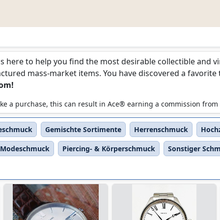
is here to help you find the most desirable collectible and 
ured mass-market items. You have discovered a favorite too
com!
 make a purchase, this can result in Ace® earning a commission from
reschmuck
Gemischte Sortimente
Herrenschmuck
Hoch
Modeschmuck
Piercing- & Körperschmuck
Sonstiger Sch