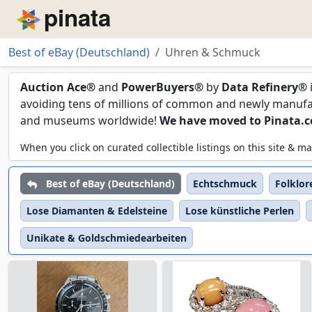
Piñata
Best of eBay (Deutschland)
Uhren & Schmuck
Uhren & Schmuck
Auction Ace®
and
PowerBuyers®
by
Data Refinery®
avoiding tens of millions of common and newly manufact
and museums worldwide!
We have moved to Pinata.
When you click on curated collectible listings on this site &
Best of eBay (Deutschland)
Echtschmuck
Folklo
Lose Diamanten & Edelsteine
Lose künstliche Perlen
Unikate & Goldschmiedearbeiten