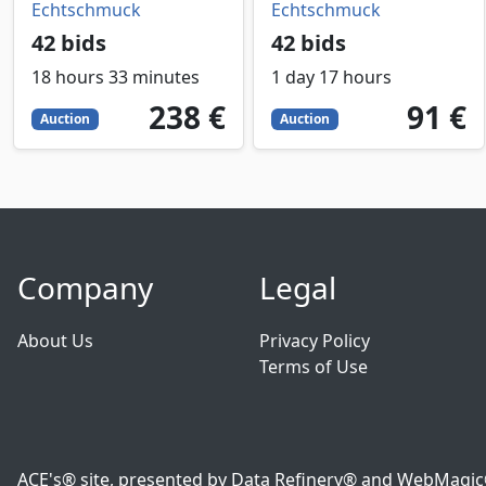
Echtschmuck
Echtschmuck
42 bids
42 bids
18 hours 33 minutes
1 day 17 hours
238
EUR
91
EUR
238 €
91 €
Auction
Auction
Company
Legal
About Us
Privacy Policy
Terms of Use
ACE's® site, presented by Data Refinery® and WebMagic® o