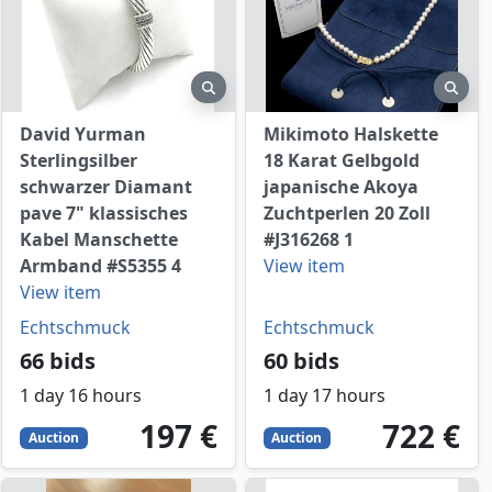
view
preview
prev
David Yurman
Mikimoto Halskette
Sterlingsilber
18 Karat Gelbgold
schwarzer Diamant
japanische Akoya
pave 7" klassisches
Zuchtperlen 20 Zoll
Kabel Manschette
#J316268 1
Armband #S5355 4
View item
View item
Echtschmuck
Echtschmuck
66 bids
60 bids
1 day 16 hours
1 day 17 hours
197
EUR
722
EUR
197 €
722 €
Auction
Auction