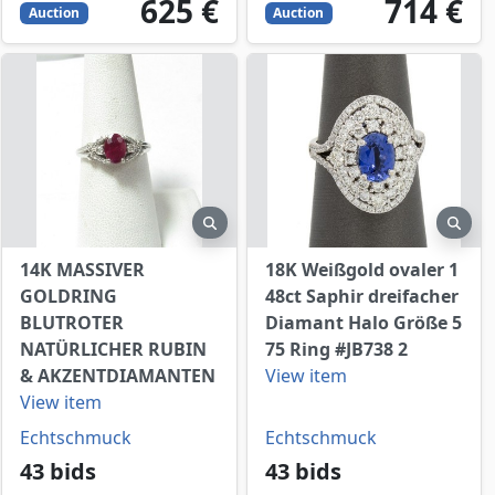
625
EUR
714
EUR
625 €
714 €
Auction
Auction
view
preview
prev
14K MASSIVER
18K Weißgold ovaler 1
GOLDRING
48ct Saphir dreifacher
BLUTROTER
Diamant Halo Größe 5
NATÜRLICHER RUBIN
75 Ring #JB738 2
& AKZENTDIAMANTEN
View item
View item
Echtschmuck
Echtschmuck
43 bids
43 bids