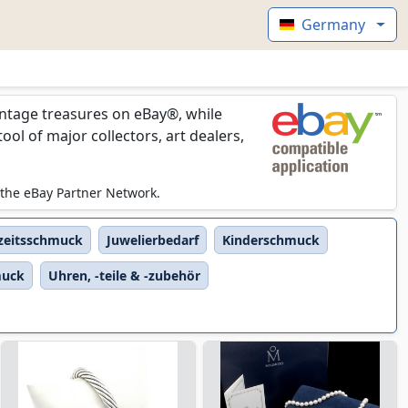
Germany
vintage treasures on eBay®, while
l of major collectors, art dealers,
 the eBay Partner Network.
zeitsschmuck
Juwelierbedarf
Kinderschmuck
muck
Uhren, -teile & -zubehör