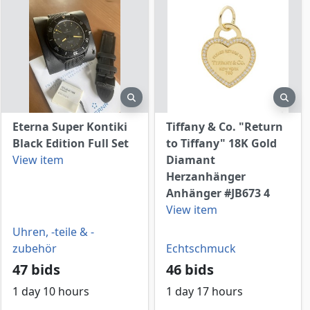
view
preview
prev
Eterna Super Kontiki
Tiffany & Co. "Return
Black Edition Full Set
to Tiffany" 18K Gold
View item
Diamant
Herzanhänger
Anhänger #JB673 4
View item
Uhren, -teile & -
zubehör
Echtschmuck
47 bids
46 bids
1 day 10 hours
1 day 17 hours