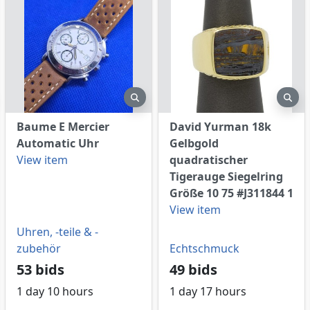
eview
preview
pre
Baume E Mercier
David Yurman 18k
Automatic Uhr
Gelbgold
View item
quadratischer
Tigerauge Siegelring
Größe 10 75 #J311844 1
View item
Uhren, -teile & -
zubehör
Echtschmuck
53 bids
49 bids
1 day 10 hours
1 day 17 hours