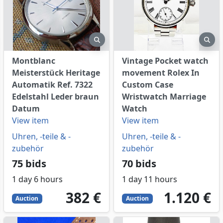
eview
preview
pre
Montblanc
Vintage Pocket watch
Meisterstück Heritage
movement Rolex In
Automatik Ref. 7322
Custom Case
Edelstahl Leder braun
Wristwatch Marriage
Datum
Watch
View item
View item
Uhren, -teile & -
Uhren, -teile & -
zubehör
zubehör
75 bids
70 bids
1 day 6 hours
1 day 11 hours
382
EUR
1120
EUR
382 €
1.120 €
Auction
Auction