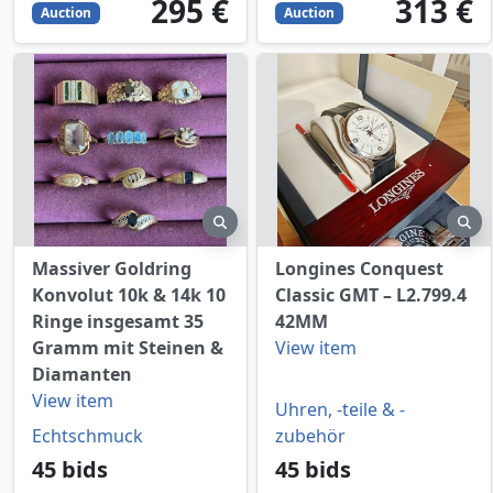
295
EUR
313
EUR
295 €
313 €
Auction
Auction
preview
pr
Massiver Goldring
Longines Conquest
Konvolut 10k & 14k 10
Classic GMT – L2.799.4
Ringe insgesamt 35
42MM
Gramm mit Steinen &
View item
Diamanten
View item
Uhren, -teile & -
Echtschmuck
zubehör
45 bids
45 bids