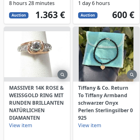
8 hours 28 minutes
1 day 6 hours
1363
EUR
600
EUR
1.363 €
600 €
Auction
Auction
preview
pr
MASSIVER 14K ROSE &
Tiffany & Co. Return
WEISSGOLD RING MIT
To Tiffany Armband
RUNDEN BRILLANTEN
schwarzer Onyx
NATÜRLICHEN
Perlen Sterlingsilber 0
DIAMANTEN
925
View item
View item