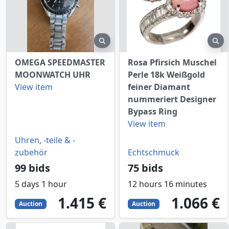
preview
pr
OMEGA SPEEDMASTER
Rosa Pfirsich Muschel
MOONWATCH UHR
Perle 18k Weißgold
View item
feiner Diamant
nummeriert Designer
Bypass Ring
View item
Uhren, -teile & -
zubehör
Echtschmuck
99 bids
75 bids
5 days 1 hour
12 hours 16 minutes
1415
EUR
1066
EUR
1.415 €
1.066 €
Auction
Auction