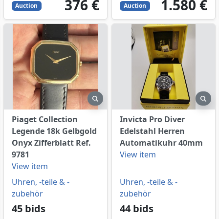
376
EUR
1580
EUR
376 €
1.580 €
Auction
Auction
eview
preview
pre
Piaget Collection
Invicta Pro Diver
Legende 18k Gelbgold
Edelstahl Herren
Onyx Zifferblatt Ref.
Automatikuhr 40mm
9781
View item
View item
Uhren, -teile & -
Uhren, -teile & -
zubehör
zubehör
45 bids
44 bids