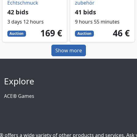
Echtschmuck
zubehör
42 bids
41 bids
3 days 12 hours
9 hours 55 minutes
169
EUR
46
EUR
169 €
46 €
Auction
Auction
Show more
Explore
ACE® Games
ffers a wide variety of other products and services. Ask y