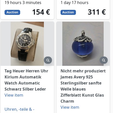
19 hours 3 minutes
1 day 17 hours
154
EUR
311
EUR
154 €
311 €
Auction
Auction
view
preview
prev
Tag Heuer Herren Uhr
Nicht mehr produziert
Kirium Automatik
James Avery 925
Watch Automatic
Sterlingsilber sanfte
Schwarz Silber Leder
Welle blaues
View item
Zifferblatt Kunst Glas
Charm
View item
Uhren, -teile & -