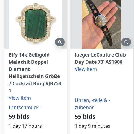
preview
pr
Effy 14k Gelbgold
Jaeger LeCoultre Club
Malachit Doppel
Day Date 70' AS1906
Diamant
View item
Heiligenschein Größe
7 Cocktail Ring #JB753
1
View item
Uhren, -teile & -
Echtschmuck
zubehör
59 bids
55 bids
1 day 17 hours
1 day 9 minutes