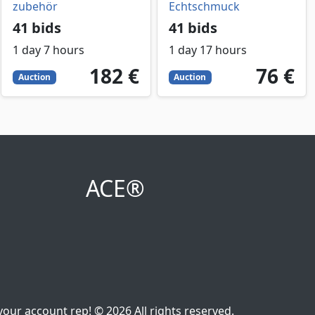
zubehör
Echtschmuck
41 bids
41 bids
1 day 7 hours
1 day 17 hours
182
EUR
76
EUR
182 €
76 €
Auction
Auction
ACE®
our account rep! © 2026 All rights reserved.