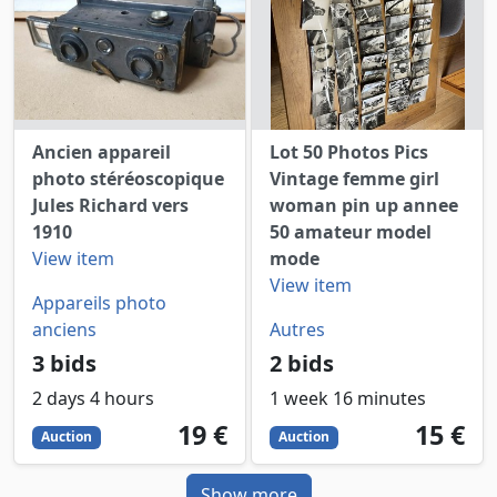
Ancien appareil
Lot 50 Photos Pics
photo stéréoscopique
Vintage femme girl
Jules Richard vers
woman pin up annee
1910
50 amateur model
View item
mode
View item
Appareils photo
anciens
Autres
3 bids
2 bids
2 days 4 hours
1 week 16 minutes
19
EUR
15
EUR
19 €
15 €
Auction
Auction
Show more