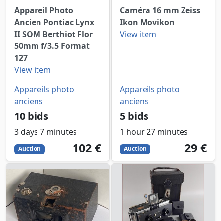
Appareil Photo
Caméra 16 mm Zeiss
Ancien Pontiac Lynx
Ikon Movikon
II SOM Berthiot Flor
View item
50mm f/3.5 Format
127
View item
Appareils photo
Appareils photo
anciens
anciens
10 bids
5 bids
3 days 7 minutes
1 hour 27 minutes
102
EUR
29
EUR
102 €
29 €
Auction
Auction