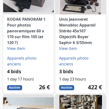
KODAK PANORAM 1
Unis Jeanneret
Pour photos
Monobloc Appareil
panoramiques 60 x
Stéréo 45x107
170 sur film 105 (et
Objectifs Boyer
120 ?)
Saphir 6 3/55mm
View item
View item
Appareils photo
Appareils photo
anciens
anciens
4 bids
3 bids
1 day 17 hours
1 day 23 hours
26
EUR
422
EUR
26 €
422 €
Auction
Auction