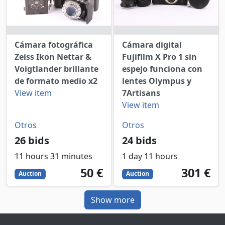
Cámara fotográfica
Cámara digital
Zeiss Ikon Nettar &
Fujifilm X Pro 1 sin
Voigtlander brillante
espejo funciona con
de formato medio x2
lentes Olympus y
View item
7Artisans
View item
Otros
Otros
26 bids
24 bids
11 hours 31 minutes
1 day 11 hours
50
EUR
301
EUR
50 €
301 €
Auction
Auction
Show more