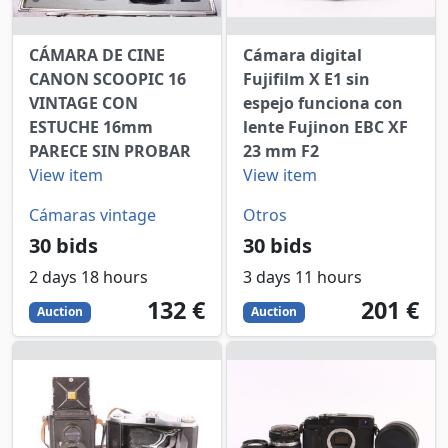
CÁMARA DE CINE
Cámara digital
CANON SCOOPIC 16
Fujifilm X E1 sin
VINTAGE CON
espejo funciona con
ESTUCHE 16mm
lente Fujinon EBC XF
PARECE SIN PROBAR
23 mm F2
View item
View item
Cámaras vintage
Otros
30 bids
30 bids
2 days 18 hours
3 days 11 hours
132
EUR
201
EUR
132 €
201 €
Auction
Auction