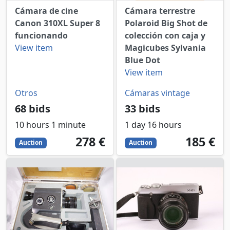
Cámara de cine
Cámara terrestre
Canon 310XL Super 8
Polaroid Big Shot de
funcionando
colección con caja y
View item
Magicubes Sylvania
Blue Dot
View item
Otros
Cámaras vintage
68 bids
33 bids
10 hours 1 minute
1 day 16 hours
278
EUR
185
EUR
278 €
185 €
Auction
Auction